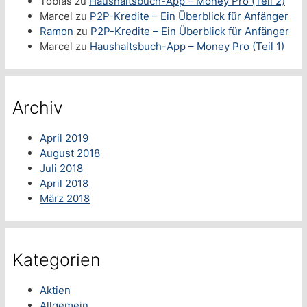
Tobias
zu
Haushaltsbuch-App – Money Pro (Teil 2)
Marcel
zu
P2P-Kredite – Ein Überblick für Anfänger
Ramon
zu
P2P-Kredite – Ein Überblick für Anfänger
Marcel
zu
Haushaltsbuch-App – Money Pro (Teil 1)
Archiv
April 2019
August 2018
Juli 2018
April 2018
März 2018
Kategorien
Aktien
Allgemein