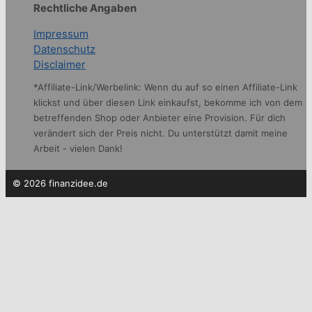
Rechtliche Angaben
Impressum
Datenschutz
Disclaimer
*Affiliate-Link/Werbelink: Wenn du auf so einen Affiliate-Link
klickst und über diesen Link einkaufst, bekomme ich von dem
betreffenden Shop oder Anbieter eine Provision. Für dich
verändert sich der Preis nicht. Du unterstützt damit meine
Arbeit - vielen Dank!
© 2026 finanzidee.de