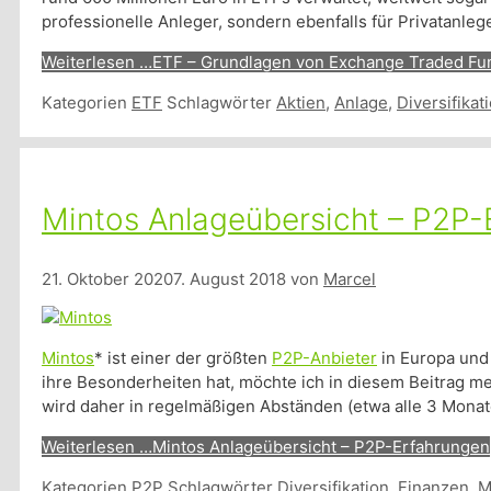
professionelle Anleger, sondern ebenfalls für Privatanleg
Weiterlesen …
ETF – Grundlagen von Exchange Traded Fu
Kategorien
ETF
Schlagwörter
Aktien
,
Anlage
,
Diversifikat
Mintos Anlageübersicht – P2P-
21. Oktober 2020
7. August 2018
von
Marcel
Mintos
* ist einer der größten
P2P-Anbieter
in Europa und
ihre Besonderheiten hat, möchte ich in diesem Beitrag me
wird daher in regelmäßigen Abständen (etwa alle 3 Monate
Weiterlesen …
Mintos Anlageübersicht – P2P-Erfahrungen
Kategorien
P2P
Schlagwörter
Diversifikation
,
Finanzen
,
M