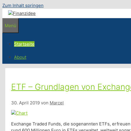
Zum Inhalt springen
Menü
Startseite
About
ETF – Grundlagen von Exchang
30. April 2019
von
Marcel
Exchange Traded Funds, die sogenannten ETFs, erfreuen si
rund 600 Millionen Euro in ETFs verwaltet, weltweit sogar 