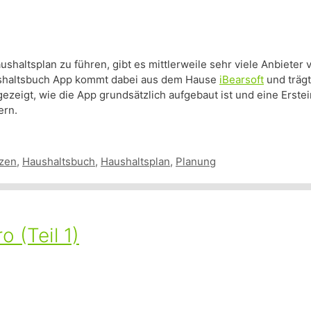
altsplan zu führen, gibt es mittlerweile sehr viele Anbieter v
aushaltsbuch App kommt dabei aus dem Hause
iBearsoft
und träg
gezeigt, wie die App grundsätzlich aufgebaut ist und eine Erstein
ern.
zen
,
Haushaltsbuch
,
Haushaltsplan
,
Planung
 (Teil 1)