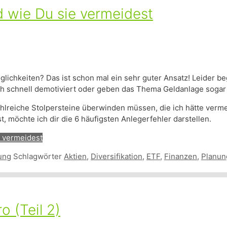
d wie Du sie vermeidest
lichkeiten? Das ist schon mal ein sehr guter Ansatz! Leider be
 schnell demotiviert oder geben das Thema Geldanlage sogar 
zahlreiche Stolpersteine überwinden müssen, die ich hätte ver
, möchte ich dir die 6 häufigsten Anlegerfehler darstellen.
e vermeidest
ung
Schlagwörter
Aktien
,
Diversifikation
,
ETF
,
Finanzen
,
Planun
 (Teil 2)