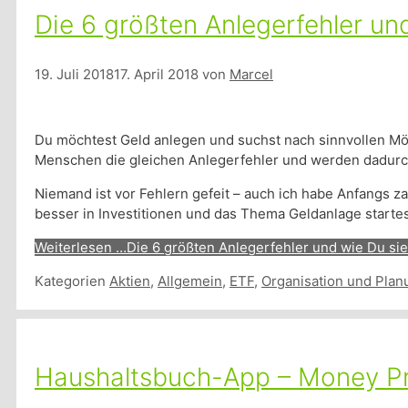
Die 6 größten Anlegerfehler un
19. Juli 2018
17. April 2018
von
Marcel
Du möchtest Geld anlegen und suchst nach sinnvollen Mög
Menschen die gleichen Anlegerfehler und werden dadurch
Niemand ist vor Fehlern gefeit – auch ich habe Anfangs 
besser in Investitionen und das Thema Geldanlage startest
Weiterlesen …
Die 6 größten Anlegerfehler und wie Du si
Kategorien
Aktien
,
Allgemein
,
ETF
,
Organisation und Plan
Haushaltsbuch-App – Money Pro