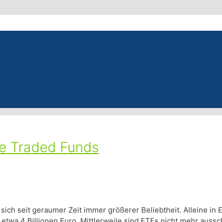
e Traded Funds
ch seit geraumer Zeit immer größerer Beliebtheit. Alleine in 
etwa 4 Billionen Euro. Mittlerweile sind ETFs nicht mehr aussch