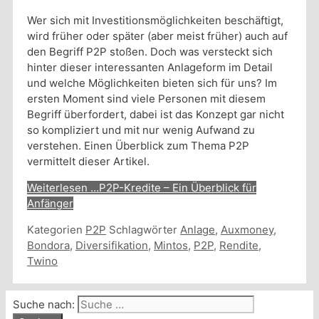
Wer sich mit Investitionsmöglichkeiten beschäftigt,
wird früher oder später (aber meist früher) auch auf
den Begriff P2P stoßen. Doch was versteckt sich
hinter dieser interessanten Anlageform im Detail
und welche Möglichkeiten bieten sich für uns? Im
ersten Moment sind viele Personen mit diesem
Begriff überfordert, dabei ist das Konzept gar nicht
so kompliziert und mit nur wenig Aufwand zu
verstehen. Einen Überblick zum Thema P2P
vermittelt dieser Artikel.
Weiterlesen …
P2P-Kredite – Ein Überblick für
Anfänger
Kategorien
P2P
Schlagwörter
Anlage
,
Auxmoney
,
Bondora
,
Diversifikation
,
Mintos
,
P2P
,
Rendite
,
Twino
Suche nach: